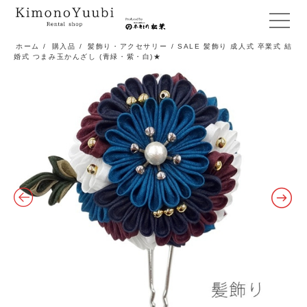
メ
ニ
ホーム
/
購入品
/
髪飾り・アクセサリー
/ SALE 髪飾り 成人式 卒業式 結
婚式 つまみ玉かんざし (青緑・紫・白)★
ュ
ー
開
閉