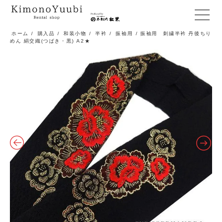
メ
ニ
ホーム
/
購入品
/
和装小物
/
半衿
/
振袖用
/ 振袖用 刺繍半衿 丹後ちり
めん 絹交織(つばき・黒) A2★
ュ
ー
開
閉