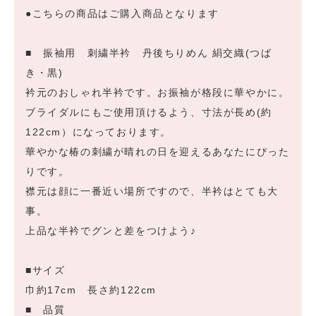
●こちらの商品はご購入商品となります
■ 振袖用 刺繍半衿 丹後ちりめん 絹交織(つば
き・黒)
衿元のおしゃれ半衿です。お振袖が格段に華やかに。
ブライダルにもご使用頂けるよう、寸法が長め(約
122cm）になっております。
華やかな椿の刺繍が晴れの日を迎えるあなたにぴった
りです。
襟元は顔に一番近い場所ですので、半衿はとても大
事。
上品な半衿でグンと差をつけよう♪
■サイズ
巾約17cm 長さ約122cm
■ 品質