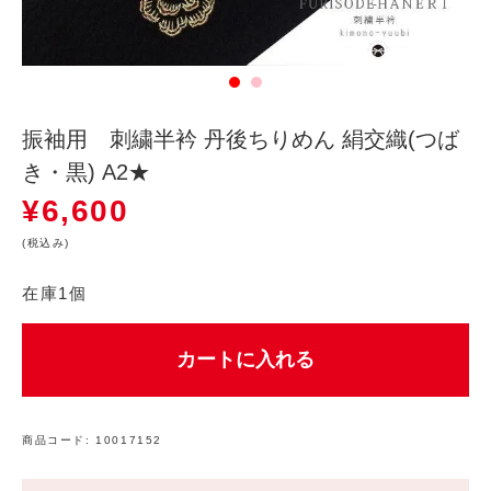
振袖用 刺繍半衿 丹後ちりめん 絹交織(つば
き・黒) A2★
¥
6,600
(税込み)
在庫1個
カートに入れる
商品コード:
10017152