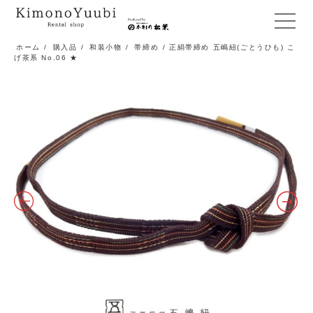
メ
ニ
ホーム
/
購入品
/
和装小物
/
帯締め
/ 正絹帯締め 五嶋紐(ごとうひも) こ
げ茶系 No.06 ★
ュ
ー
開
閉