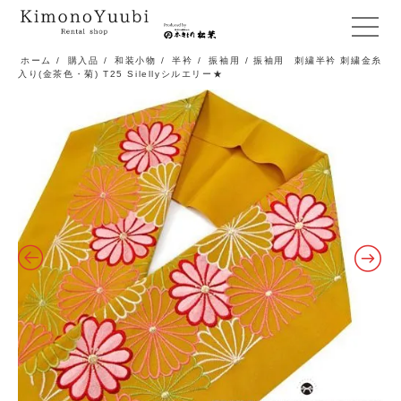
メ
ニ
ホーム
/
購入品
/
和装小物
/
半衿
/
振袖用
/ 振袖用 刺繍半衿 刺繍金糸
入り(金茶色・菊) T25 Silellyシルエリー★
ュ
ー
開
閉