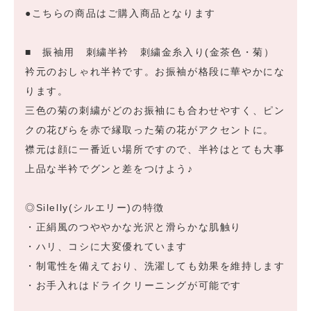
●こちらの商品はご購入商品となります
■ 振袖用 刺繍半衿 刺繍金糸入り(金茶色・菊）
衿元のおしゃれ半衿です。お振袖が格段に華やかにな
ります。
三色の菊の刺繍がどのお振袖にも合わせやすく、ピン
クの花びらを赤で縁取った菊の花がアクセントに。
襟元は顔に一番近い場所ですので、半衿はとても大事
上品な半衿でグンと差をつけよう♪
◎Silelly(シルエリー)の特徴
・正絹風のつややかな光沢と滑らかな肌触り
・ハリ、コシに大変優れています
・制電性を備えており、洗濯しても効果を維持します
・お手入れはドライクリーニングが可能です