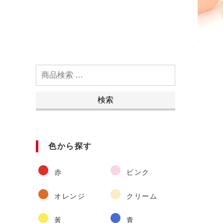
検
索
対
検索
象:
色から探す
赤
ピンク
オレンジ
クリーム
黃
青