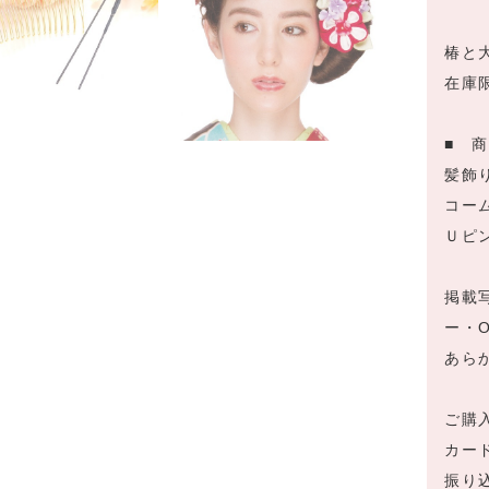
椿と
在庫
■ 
髪飾
コーム
Ｕピン
掲載
ー・
あら
ご購
カー
振り