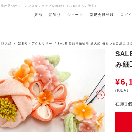
が見つかる レンタルショップKimono Yuubi(きもの遊美)
振袖
髪飾り
ショール
新規会員登録
ログ
/
購入品
/
髪飾り・アクセサリー
/ SALE 髪飾り振袖用 成人式 椿＆つまみ細工 2
SA
み細
¥
6,
(税込み)
在庫1