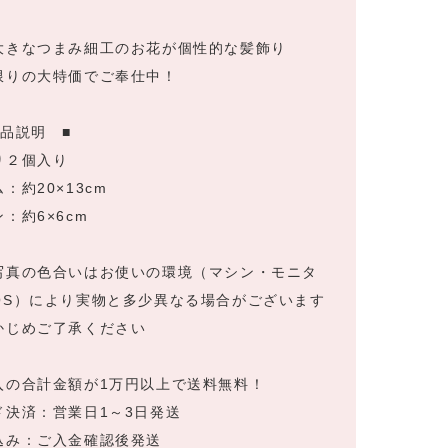
大きなつまみ細工のお花が個性的な髪飾り
限りの大特価でご奉仕中！
商品説明 ■
り２個入り
：約20×13cm
：約6×6cm
写真の色合いはお使いの環境（マシン・モニタ
OS）により実物と多少異なる場合がございます
かじめご了承ください
入の合計金額が1万円以上で送料無料！
ド決済：営業日1～3日発送
込み：ご入金確認後発送