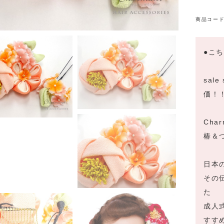
商品コード
●こ
sal
価！
Char
椿＆つ
日本
その
た
成人
すす