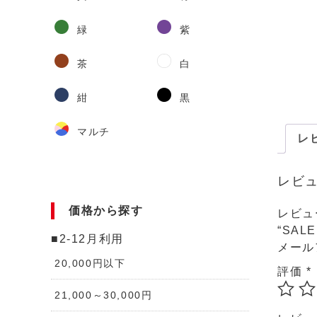
緑
紫
茶
白
紺
黒
マルチ
レビ
レビ
価格から探す
レビュ
“SA
■2-12月利用
メール
20,000円以下
評価
*
21,000～30,000円