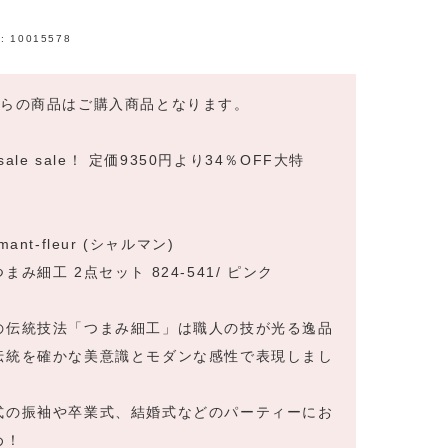
:
10015578
ちらの商品はご購入商品となります。
e sale sale！ 定価9350円より34％OFF大特
！
mant-fleur (シャルマン)
まみ細工 2点セット 824-541/ ピンク
の伝統技法「つまみ細工」は職人の技が光る逸品
伝統を確かな美意識とモダンな感性で表現しまし
式の振袖や卒業式、結婚式などのパーティーにお
め！