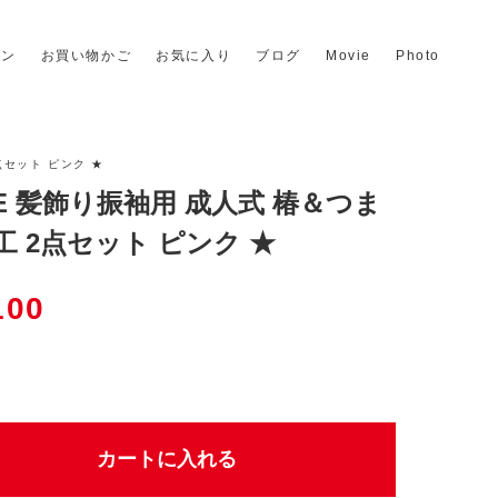
イン
お買い物かご
お気に入り
ブログ
Movie
Photo
点セット ピンク ★
LE 髪飾り振袖用 成人式 椿＆つま
工 2点セット ピンク ★
100
個
カートに入れる