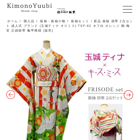
メ
ニ
ホーム
/
購入品
/
振袖・振袖小物
/
振袖セット
/ 新品 振袖 袋帯 2点セッ
ト 成人式 ブランド (玉城ティナ キスミス) TSF-62 オフ白 オレンジ 鶴 梅
ュ
笹 正絹袋帯 亀甲模様 [販売]
ー
開
閉