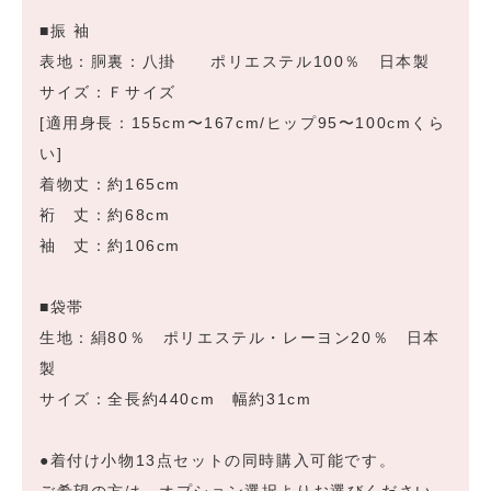
■振 袖
表地：胴裏：八掛 ポリエステル100％ 日本製
サイズ：Ｆサイズ
[適用身長：155cm〜167cm/ヒップ95〜100cmくら
い]
着物丈：約165cm
裄 丈：約68cm
袖 丈：約106cm
■袋帯
生地：絹80％ ポリエステル・レーヨン20％ 日本
製
サイズ：全長約440cm 幅約31cm
●着付け小物13点セットの同時購入可能です。