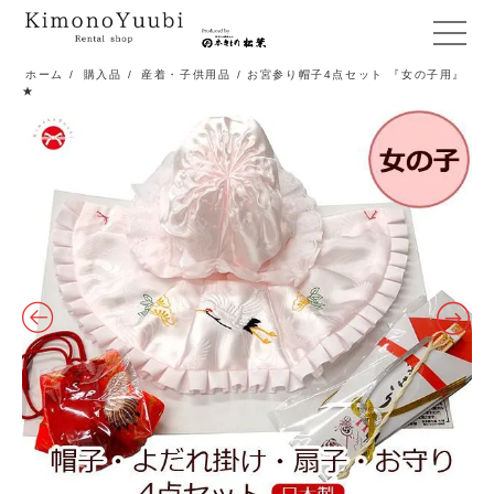
メ
ニ
ホーム
/
購入品
/
産着・子供用品
/ お宮参り帽子4点セット 『女の子用』
★
ュ
ー
開
閉