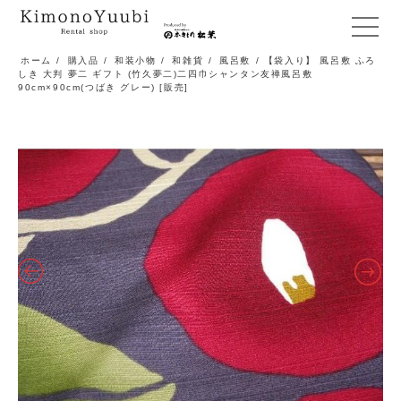
メ
ニ
ホーム
/
購入品
/
和装小物
/
和雑貨
/
風呂敷
/ 【袋入り】 風呂敷 ふろ
しき 大判 夢二 ギフト (竹久夢二)二四巾シャンタン友禅風呂敷
ュ
90cm×90cm(つばき グレー) [販売]
ー
開
閉