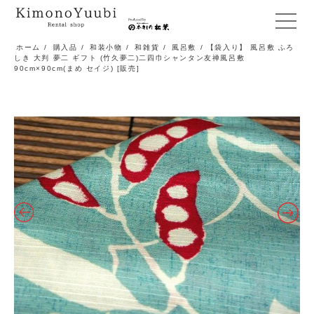
メ
ニ
ホーム
/
購入品
/
和装小物
/
和雑貨
/
風呂敷
/ 【袋入り】 風呂敷 ふろ
しき 大判 夢二 ギフト (竹久夢二)二四巾シャンタン友禅風呂敷
ュ
90cm×90cm(まめ セイジ) [販売]
ー
開
閉