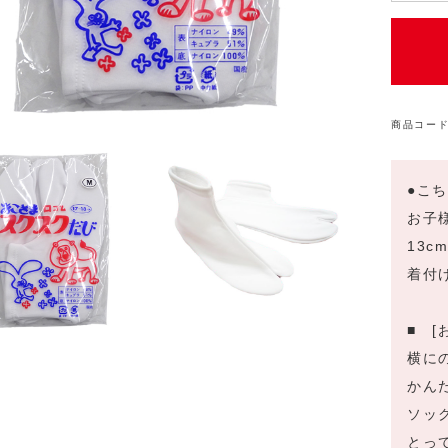
様
用
ソ
ッ
ク
商品コード
ス
た
び
●こ
[販
お子
売]
13c
個
着付
■ 
横に
かん
ソッ
とっ