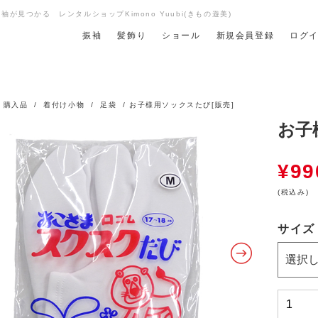
が見つかる レンタルショップKimono Yuubi(きもの遊美)
振袖
髪飾り
ショール
新規会員登録
ログ
/
購入品
/
着付け小物
/
足袋
/ お子様用ソックスたび[販売]
お子
¥
99
(税込み)
サイズ
お
子