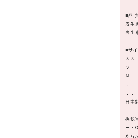
■品 
表生
裏生
■サ
ＳＳ：
Ｓ ：
Ｍ ：
Ｌ ：
ＬＬ：
日本
掲載
ー・
あら