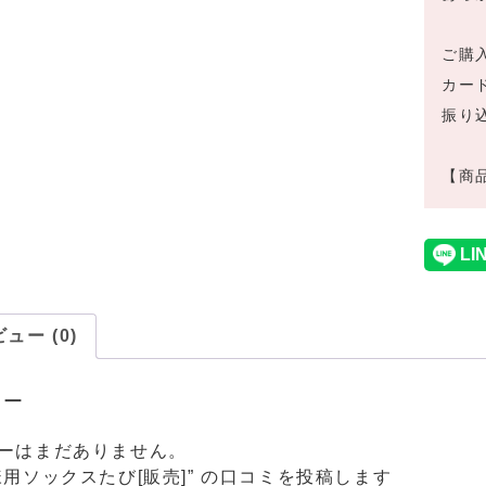
ご購
カー
振り
【商品
ュー (0)
ュー
ーはまだありません。
様用ソックスたび[販売]” の口コミを投稿します