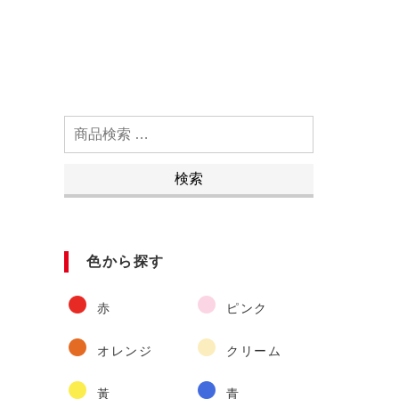
検
索
対
検索
象:
色から探す
赤
ピンク
オレンジ
クリーム
黃
青