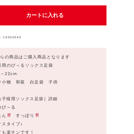
カートに入れる
:
10002040
ちらの商品はご購入商品となります
様用のび～るソックス足袋
m～22cm
け小物 和装 白足袋 子供
[お子様用ソックス足袋］詳細
のび～る
たん
すっぽり
クスタイプ♪
ても楽チンです！