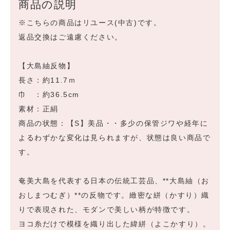
商品の説明
※こちらの商品はリユース(中古)です。
返品交換はご遠慮ください。
【大島紬反物】
長さ：約11.7ｍ
巾 ：約36.5cm
素材：正絹
商品の状態：【S】美品・・多少の保管ジワや経年に
よるわずかな変化は見られますが、状態は良い商品で
す。
奄美大島を代表する日本の伝統工芸品、**大島紬（お
おしまつむぎ）**の反物です。緻密な絣（かすり）織
りで表現された、モダンで美しい柄が特徴です。
ヨコ糸だけで模様を織り出した緯絣（よこかすり）。