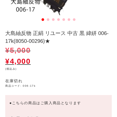
大島紬反物 正絹 リユース 中古 黒 緯絣 006-
17k(8050-00296)★
元
現
¥
5,000
の
在
価
の
¥
4,000
格
価
は
格
(税込み)
¥5,000
は
で
¥4,000
し
で
在庫切れ
た。
す。
商品コード:
006-17k
●こちらの商品はご購入商品となります