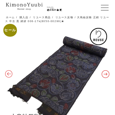
メ
ニ
ホーム
/
購入品
/
リユース商品
/
リユース反物
/ 大島紬反物 正絹 リユー
ス 中古 黒 緯絣 006-17k(8050-00296)★
ュ
ー
セール
開
閉