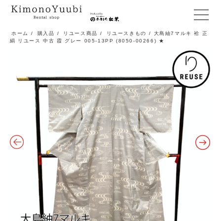
メ
ニ
ホーム
/
購入品
/
リユース商品
/
リユースきもの
/ 大島紬7マルキ 袷 正
絹 リユース 中古 霞 グレー 005-13PP (8050-00266) ★
ュ
ー
開
閉