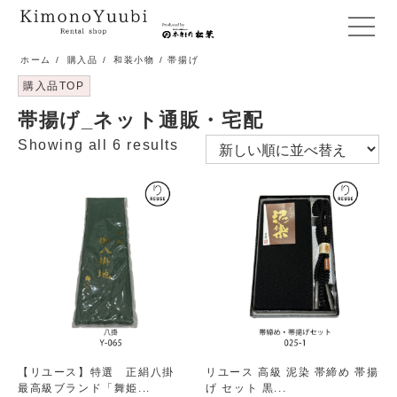
メ
ニ
ホーム
/
購入品
/
和装小物
/ 帯揚げ
ュ
購入品TOP
ー
帯揚げ_ネット通販・宅配
開
閉
Showing all 6 results
【リユース】特選 正絹八掛
リユース 高級 泥染 帯締め 帯揚
最高級ブランド「舞姫...
げ セット 黒...