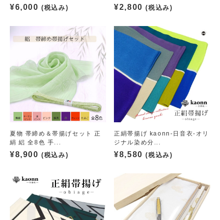
¥
6,000
¥
2,800
(税込み)
(税込み)
夏物 帯締め＆帯揚げセット 正
正絹帯揚げ kaonn-日音衣-オリ
絹 絽 全8色 手...
ジナル染め分...
¥
8,900
¥
8,580
(税込み)
(税込み)