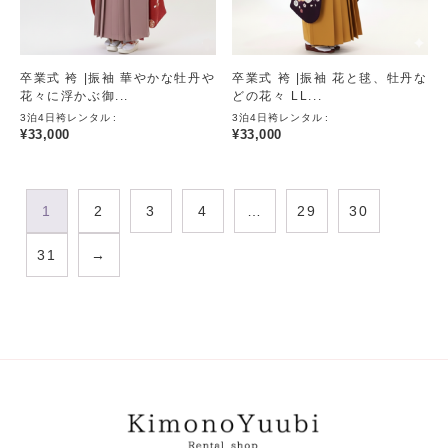
卒業式 袴 |振袖 華やかな牡丹や
卒業式 袴 |振袖 花と毬、牡丹な
花々に浮かぶ御...
どの花々 LL...
3泊4日袴レンタル
3泊4日袴レンタル
¥
33,000
¥
33,000
1
2
3
4
…
29
30
31
→