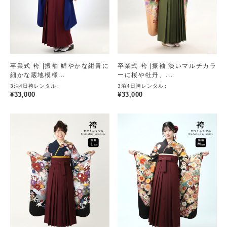
卒業式 袴 |振袖 鮮やかな紺青に
卒業式 袴 |振袖 淡いマルチカラ
細かな霰地模様...
ーに桜や牡丹、...
3泊4日袴レンタル
3泊4日袴レンタル
¥
33,000
¥
33,000