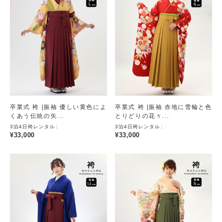
卒業式 袴 |振袖 優しい黄色によ
卒業式 袴 |振袖 赤地に雪輪と色
くあう伝統の矢...
とりどりの花々...
3泊4日袴レンタル
3泊4日袴レンタル
¥
33,000
¥
33,000