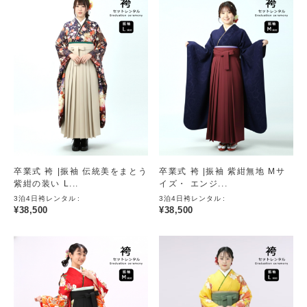
卒業式 袴 |振袖 伝統美をまとう
卒業式 袴 |振袖 紫紺無地 Mサ
紫紺の装い L...
イズ・ エンジ...
3泊4日袴レンタル
3泊4日袴レンタル
¥
38,500
¥
38,500