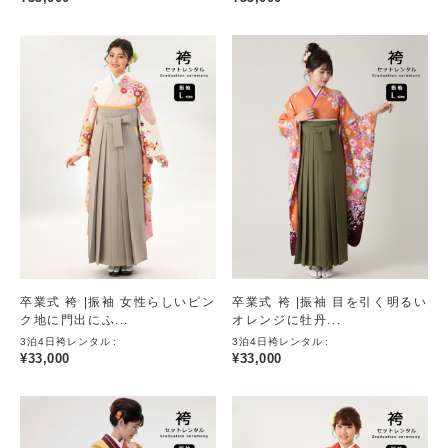
卒業式 袴 |振袖 女性らしいピン
卒業式 袴 |振袖 目を引く明るい
ク地に門出にふ...
オレンジに牡丹...
3泊4日袴レンタル
3泊4日袴レンタル
¥
33,000
¥
33,000