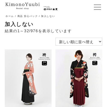
メ
ニ
ホーム
/ 商品 安心パック / 加入しない
ュ
加入しない
ー
結果の1～32/976を表示しています
開
閉