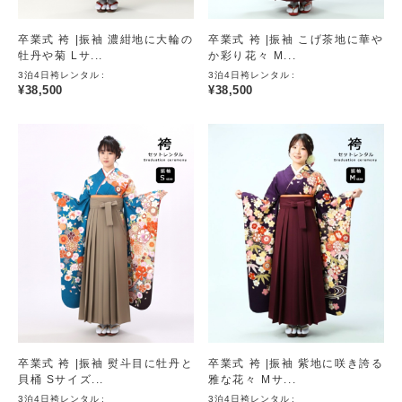
卒業式 袴 |振袖 濃紺地に大輪の
卒業式 袴 |振袖 こげ茶地に華や
牡丹や菊 Lサ...
か彩り花々 M...
3泊4日袴レンタル
3泊4日袴レンタル
¥
38,500
¥
38,500
卒業式 袴 |振袖 熨斗目に牡丹と
卒業式 袴 |振袖 紫地に咲き誇る
貝桶 Sサイズ...
雅な花々 Mサ...
3泊4日袴レンタル
3泊4日袴レンタル