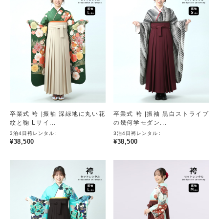
卒業式 袴 |振袖 深緑地に丸い花
卒業式 袴 |振袖 黒白ストライプ
紋と鞠 Lサイ...
の幾何学モダン...
3泊4日袴レンタル
3泊4日袴レンタル
¥
38,500
¥
38,500