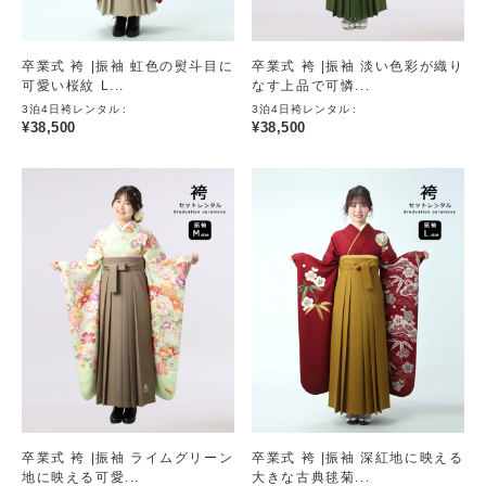
卒業式 袴 |振袖 虹色の熨斗目に
卒業式 袴 |振袖 淡い色彩が織り
可愛い桜紋 L...
なす上品で可憐...
3泊4日袴レンタル
3泊4日袴レンタル
¥
38,500
¥
38,500
卒業式 袴 |振袖 ライムグリーン
卒業式 袴 |振袖 深紅地に映える
地に映える可愛...
大きな古典毬菊...