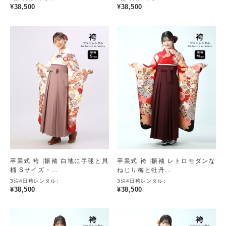
¥
38,500
¥
38,500
卒業式 袴 |振袖 白地に手毬と貝
卒業式 袴 |振袖 レトロモダンな
桶 Sサイズ・...
ねじり梅と牡丹...
3泊4日袴レンタル
3泊4日袴レンタル
¥
38,500
¥
38,500