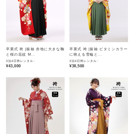
卒業式 袴 |振袖 赤地に大きな鞠
卒業式 袴 |振袖 ビタミンカラー
と桜の花紋 M...
に映える雪輪と...
3泊4日袴レンタル
3泊4日袴レンタル
¥
43,000
¥
38,500