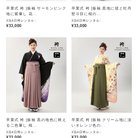
卒業式 袴 |振袖 サーモンピンク
卒業式 袴 |振袖 黒地に毬と牡丹
地に紫暈し 花...
熨斗目に桜の...
3泊4日袴レンタル
3泊4日袴レンタル
¥
33,000
¥
33,000
卒業式 袴 |振袖 黒の地色に映え
卒業式 袴 |振袖 クリーム地に淡
る二色暈し 桜...
いオレンジ色の...
3泊4日袴レンタル
3泊4日袴レンタル
¥
33,000
¥
33,000