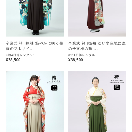
卒業式 袴 |振袖 艶やかに咲く薔
卒業式 袴 |振袖 淡い水色地に鹿
薇の花 Lサイ...
の子文様の菊 ...
3泊4日袴レンタル
3泊4日袴レンタル
¥
38,500
¥
38,500